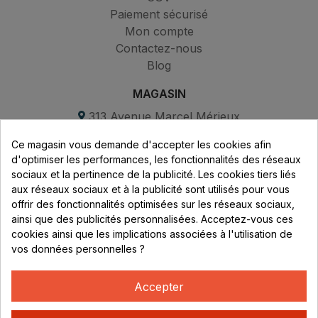
Paiement sécurisé
Mon compte
Contactez-nous
Blog
MAGASIN
313 Avenue Marcel Mérieux
Parc de Sacuny
Ce magasin vous demande d'accepter les cookies afin
69530 Brignais
d'optimiser les performances, les fonctionnalités des réseaux
sociaux et la pertinence de la publicité. Les cookies tiers liés
Lundi au vendredi :
aux réseaux sociaux et à la publicité sont utilisés pour vous
offrir des fonctionnalités optimisées sur les réseaux sociaux,
8h - 16h
ainsi que des publicités personnalisées. Acceptez-vous ces
uniquement sur Rendez-vous
cookies ainsi que les implications associées à l'utilisation de
vos données personnelles ?
CONTACT
04 78 37 00 68
Accepter
contact@rhonephilatelie.fr