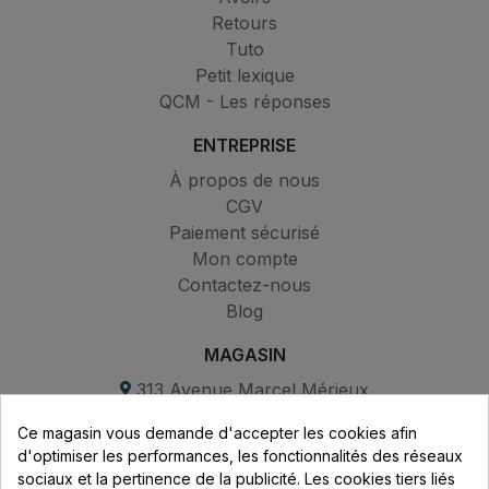
Retours
Tuto
Petit lexique
QCM - Les réponses
ENTREPRISE
À propos de nous
CGV
Paiement sécurisé
Mon compte
Contactez-nous
Blog
MAGASIN
313 Avenue Marcel Mérieux
Parc de Sacuny
Ce magasin vous demande d'accepter les cookies afin
69530 Brignais
d'optimiser les performances, les fonctionnalités des réseaux
sociaux et la pertinence de la publicité. Les cookies tiers liés