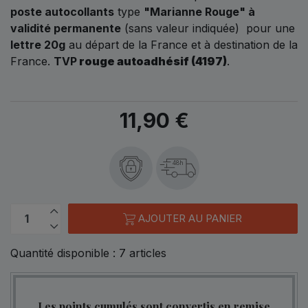
poste autocollants
type
"Marianne Rouge" à
validité permanente
(sans valeur indiquée) pour une
lettre 20g
au départ de la France et à destination de la
France.
TVP
rouge autoadhésif (4197)
.
11,90 €
48h
AJOUTER AU PANIER
Quantité disponible :
7
articles
Les points cumulés sont convertis en remise