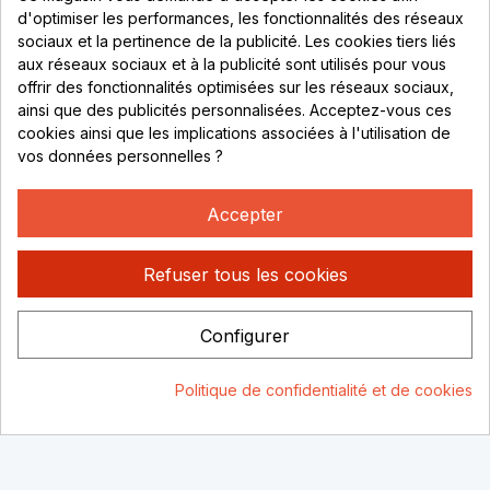
69530 Brignais
d'optimiser les performances, les fonctionnalités des réseaux
sociaux et la pertinence de la publicité. Les cookies tiers liés
Lundi au vendredi :
aux réseaux sociaux et à la publicité sont utilisés pour vous
offrir des fonctionnalités optimisées sur les réseaux sociaux,
8h - 16h
ainsi que des publicités personnalisées. Acceptez-vous ces
uniquement sur Rendez-vous
cookies ainsi que les implications associées à l'utilisation de
vos données personnelles ?
CONTACT
04 78 37 00 68
Accepter
contact@rhonephilatelie.fr
Refuser tous les cookies
Configurer
Politique de confidentialité
Mentions légales
© Rhone
Politique de confidentialité et de cookies
Philatelie 2021
Un site conçu par :
Consentement aux cookies