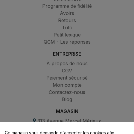
Programme de fidélité
Avoirs
Retours
Tuto
Petit lexique
QCM - Les réponses
ENTREPRISE
À propos de nous
CGV
Paiement sécurisé
Mon compte
Contactez-nous
Blog
MAGASIN
313 Avenue Marcel Mérieux
Parc de Sacuny
Ce magasin vous demande d'accepter les cookies afin