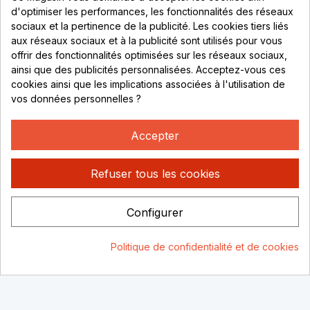
69530 Brignais
d'optimiser les performances, les fonctionnalités des réseaux
sociaux et la pertinence de la publicité. Les cookies tiers liés
Lundi au vendredi :
aux réseaux sociaux et à la publicité sont utilisés pour vous
offrir des fonctionnalités optimisées sur les réseaux sociaux,
8h - 16h
ainsi que des publicités personnalisées. Acceptez-vous ces
uniquement sur Rendez-vous
cookies ainsi que les implications associées à l'utilisation de
vos données personnelles ?
CONTACT
04 78 37 00 68
Accepter
contact@rhonephilatelie.fr
Refuser tous les cookies
Configurer
Politique de confidentialité
Mentions légales
© Rhone
Politique de confidentialité et de cookies
Philatelie 2021
Un site conçu par :
Consentement aux cookies