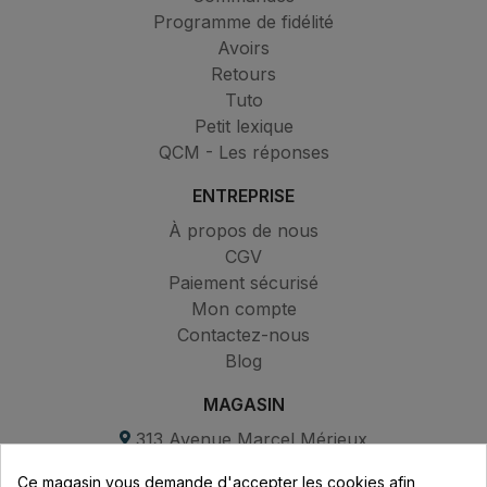
Programme de fidélité
Avoirs
Retours
Tuto
Petit lexique
QCM - Les réponses
ENTREPRISE
À propos de nous
CGV
Paiement sécurisé
Mon compte
Contactez-nous
Blog
MAGASIN
313 Avenue Marcel Mérieux
Parc de Sacuny
Ce magasin vous demande d'accepter les cookies afin