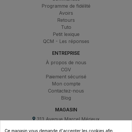
Programme de fidélité
Avoirs
Retours
Tuto
Petit lexique
QCM - Les réponses
ENTREPRISE
À propos de nous
CGV
Paiement sécurisé
Mon compte
Contactez-nous
Blog
MAGASIN
313 Avenue Marcel Mérieux
Parc de Sacuny
Ce magasin vous demande d'accepter les cookies afin