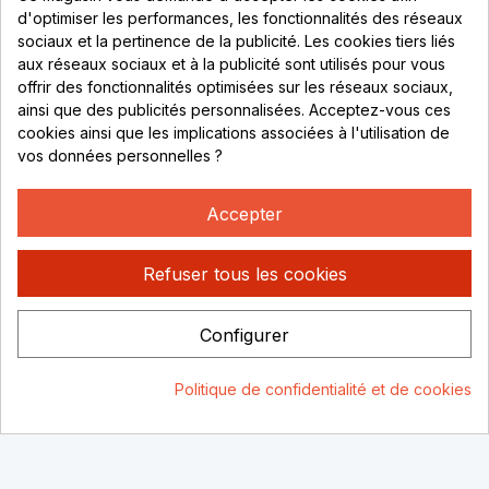
69530 Brignais
d'optimiser les performances, les fonctionnalités des réseaux
sociaux et la pertinence de la publicité. Les cookies tiers liés
Lundi au vendredi :
aux réseaux sociaux et à la publicité sont utilisés pour vous
offrir des fonctionnalités optimisées sur les réseaux sociaux,
8h - 16h
ainsi que des publicités personnalisées. Acceptez-vous ces
uniquement sur Rendez-vous
cookies ainsi que les implications associées à l'utilisation de
vos données personnelles ?
CONTACT
04 78 37 00 68
Accepter
contact@rhonephilatelie.fr
Refuser tous les cookies
Configurer
Politique de confidentialité
Mentions légales
© Rhone
Politique de confidentialité et de cookies
Philatelie 2021
Un site conçu par :
Consentement aux cookies