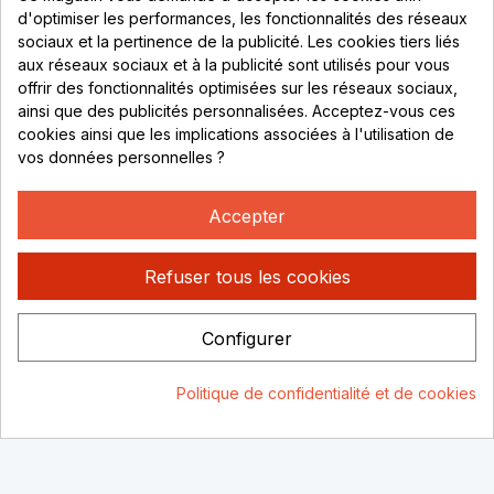
69530 Brignais
d'optimiser les performances, les fonctionnalités des réseaux
sociaux et la pertinence de la publicité. Les cookies tiers liés
Lundi au vendredi :
aux réseaux sociaux et à la publicité sont utilisés pour vous
offrir des fonctionnalités optimisées sur les réseaux sociaux,
8h - 16h
ainsi que des publicités personnalisées. Acceptez-vous ces
uniquement sur Rendez-vous
cookies ainsi que les implications associées à l'utilisation de
vos données personnelles ?
CONTACT
04 78 37 00 68
Accepter
contact@rhonephilatelie.fr
Refuser tous les cookies
Configurer
Politique de confidentialité
Mentions légales
© Rhone
Politique de confidentialité et de cookies
Philatelie 2021
Un site conçu par :
Consentement aux cookies