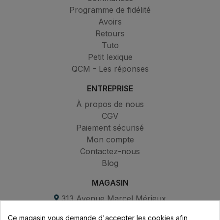
Programme de fidélité
Avoirs
Retours
Tuto
Petit lexique
QCM - Les réponses
ENTREPRISE
À propos de nous
CGV
Paiement sécurisé
Mon compte
Contactez-nous
Blog
MAGASIN
313 Avenue Marcel Mérieux
Parc de Sacuny
Ce magasin vous demande d'accepter les cookies afin