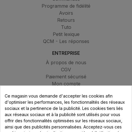
Programme de fidélité
Avoirs
Retours
Tuto
Petit lexique
QCM - Les réponses
ENTREPRISE
À propos de nous
CGV
Paiement sécurisé
Mon compte
Contactez-nous
Ce magasin vous demande d'accepter les cookies afin
Blog
d'optimiser les performances, les fonctionnalités des réseaux
sociaux et la pertinence de la publicité. Les cookies tiers liés
MAGASIN
aux réseaux sociaux et à la publicité sont utilisés pour vous
313 Avenue Marcel Mérieux
offrir des fonctionnalités optimisées sur les réseaux sociaux,
Parc de Sacuny
ainsi que des publicités personnalisées. Acceptez-vous ces