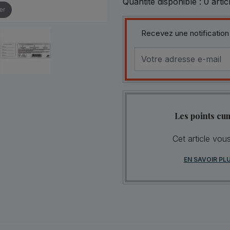
Quantité disponible :
0
artic
er
Recevez une notification
Les points cu
Cet article vou
EN SAVOIR PL