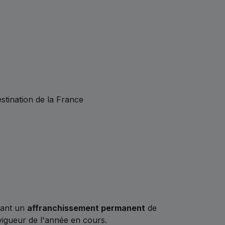
stination de la France
tant un
affranchissement permanent
de
n vigueur de l'année en cours.