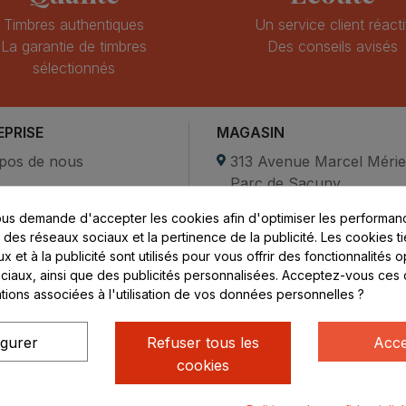
Timbres authentiques
Un service client réacti
La garantie de timbres
Des conseils avisés
sélectionnés
EPRISE
MAGASIN
pos de nous
313 Avenue Marcel Méri
Parc de Sacuny
ent sécurisé
69530 Brignais
us demande d'accepter les cookies afin d'optimiser les performanc
compte
s des réseaux sociaux et la pertinence de la publicité. Les cookies ti
ctez-nous
Lundi au vendredi :
 et à la publicité sont utilisés pour vous offrir des fonctionnalités 
ciaux, ainsi que des publicités personnalisées. Acceptez-vous ces 
8h - 16h
ations associées à l'utilisation de vos données personnelles ?
uniquement sur Rendez-
vous
igurer
Refuser tous les
Acce
cookies