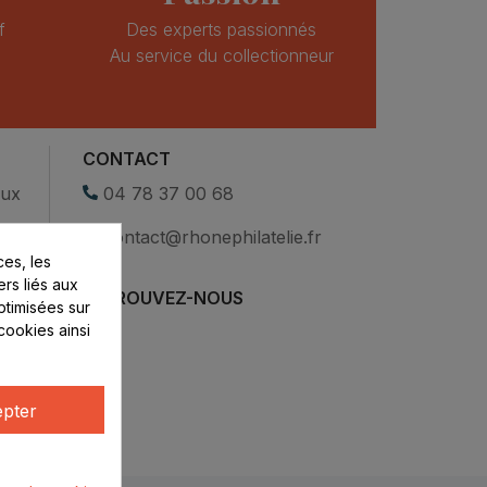
f
Des experts passionnés
Au service du collectionneur
CONTACT
eux
04 78 37 00 68
contact@rhonephilatelie.fr
es, les
ers liés aux
RETROUVEZ-NOUS
optimisées sur
cookies ainsi
pter