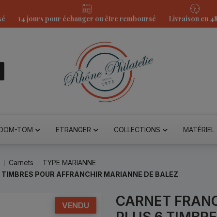
sé
14 jours pour échanger ou être remboursé
Livraison en 4
DOM-TOM
ETRANGER
COLLECTIONS
MATÉRIEL
Carnets
TYPE MARIANNE
6 TIMBRES POUR AFFRANCHIR MARIANNE DE BALEZ
CARNET FRANC
VENDU
PLUS 6 TIMBR