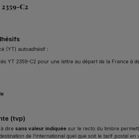
2359-C2
dhésifs
cé (YT) autoadhésif :
és YT 2359-C2 pour une lettre au départ de la France à de
de
nte (tvp)
 à dire
sans valeur indiquée
sur le recto du timbre permet
estination de l'international quel que soit le tarif postal e