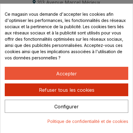
313 Avenue Marcel Mérieux
Parc de Sacuny
Ce magasin vous demande d'accepter les cookies afin
69530 Brignais
d'optimiser les performances, les fonctionnalités des réseaux
sociaux et la pertinence de la publicité. Les cookies tiers liés
Lundi au vendredi :
aux réseaux sociaux et à la publicité sont utilisés pour vous
offrir des fonctionnalités optimisées sur les réseaux sociaux,
8h - 16h
ainsi que des publicités personnalisées. Acceptez-vous ces
uniquement sur Rendez-vous
cookies ainsi que les implications associées à l'utilisation de
vos données personnelles ?
CONTACT
04 78 37 00 68
Accepter
contact@rhonephilatelie.fr
Refuser tous les cookies
Configurer
Politique de confidentialité
Mentions légales
© Rhone
Politique de confidentialité et de cookies
Philatelie 2021
Un site conçu par :
Consentement aux cookies