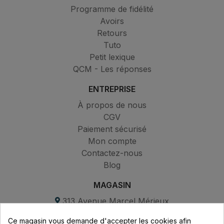
Programme de fidélité
Avoirs
Retours
Tuto
Petit lexique
QCM - Les réponses
ENTREPRISE
À propos de nous
CGV
Paiement sécurisé
Mon compte
Contactez-nous
Blog
MAGASIN
313 Avenue Marcel Mérieux
Parc de Sacuny
Ce magasin vous demande d'accepter les cookies afin