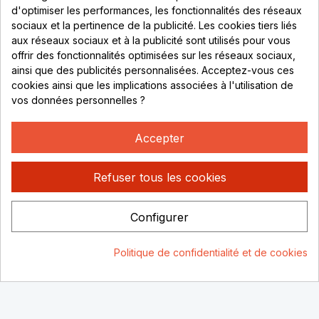
69530 Brignais
d'optimiser les performances, les fonctionnalités des réseaux
sociaux et la pertinence de la publicité. Les cookies tiers liés
Lundi au vendredi :
aux réseaux sociaux et à la publicité sont utilisés pour vous
offrir des fonctionnalités optimisées sur les réseaux sociaux,
8h - 16h
ainsi que des publicités personnalisées. Acceptez-vous ces
uniquement sur Rendez-vous
cookies ainsi que les implications associées à l'utilisation de
vos données personnelles ?
CONTACT
04 78 37 00 68
Accepter
contact@rhonephilatelie.fr
Refuser tous les cookies
Configurer
Politique de confidentialité
Mentions légales
© Rhone
Politique de confidentialité et de cookies
Philatelie 2021
Un site conçu par :
Consentement aux cookies