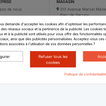
EPRISE
MAGASIN
pos de nous
313 Avenue Marcel Méri
Parc de Sacuny
ent sécurisé
69530 Brignais
us demande d'accepter les cookies afin d'optimiser les performanc
compte
s des réseaux sociaux et la pertinence de la publicité. Les cookies ti
ctez-nous
Lundi au vendredi :
 et à la publicité sont utilisés pour vous offrir des fonctionnalités 
ciaux, ainsi que des publicités personnalisées. Acceptez-vous ces 
8h - 16h
ations associées à l'utilisation de vos données personnelles ?
uniquement sur Rendez-
vous
igurer
Refuser tous les
Acce
cookies
Politique de confidentialit
ialité
Mentions légales
© Rhone Philatelie 2021
Un site conç