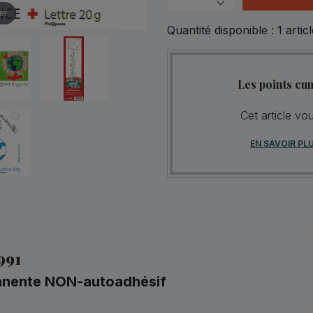
er
Quantité disponible :
1
articl
Les points cu
Cet article vo
EN SAVOIR PL
991
rmanente NON-autoadhésif