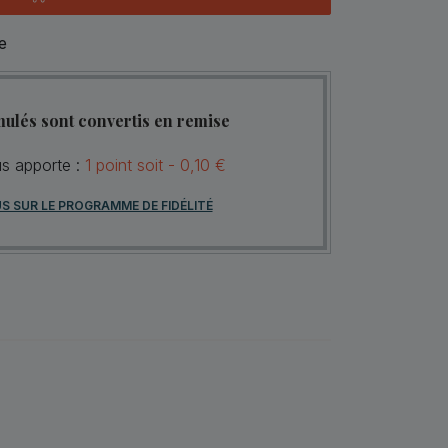
e
mulés sont convertis en remise
us apporte :
1
point
soit -
0,10 €
US SUR LE PROGRAMME DE FIDÉLITÉ