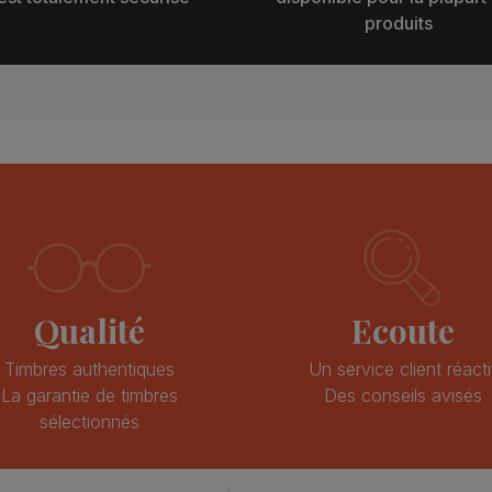
produits
Qualité
Ecoute
Timbres authentiques
Un service client réacti
La garantie de timbres
Des conseils avisés
sélectionnés