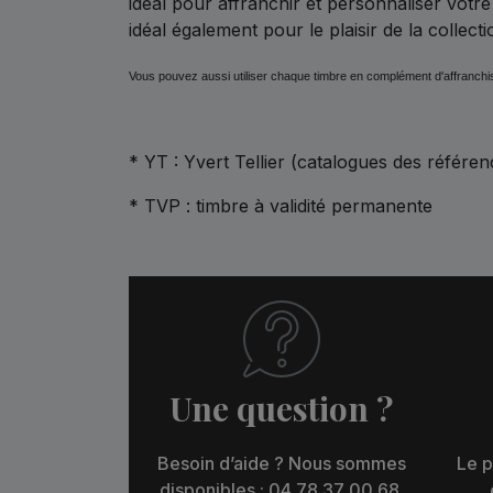
idéal pour affranchir et personnaliser votre
idéal également pour le plaisir de la collect
Vous pouvez aussi utiliser chaque timbre en complément d'affranch
* YT : Yvert Tellier (catalogues des référen
* TVP : timbre à validité permanente
Une question ?
Besoin d’aide ? Nous sommes
Le p
disponibles : 04 78 37 00 68