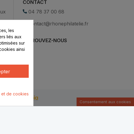
CONTACT
eux
04 78 37 00 68
contact@rhonephilatelie.fr
es, les
ers liés aux
RETROUVEZ-NOUS
optimisées sur
cookies ainsi
pter
é et de cookies
u par :
Consentement aux cookies