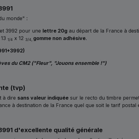
3991
 du monde" :
 et 3992 pour une
lettre 20g
au départ de la France à dest
s 13
x 12
gomme non adhésive
.
1/4
3/4,
3991+3992)
élèves du CM2 ("Fleur", "Jouons ensemble !")
nte (tvp)
t à dire
sans valeur indiquée
sur le recto du timbre perme
ance à destination de la France quel que soit le tarif posta
991 d'excellente qualité générale