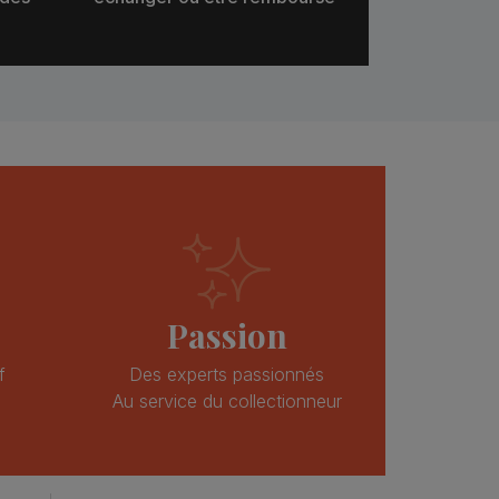
Passion
f
Des experts passionnés
Au service du collectionneur