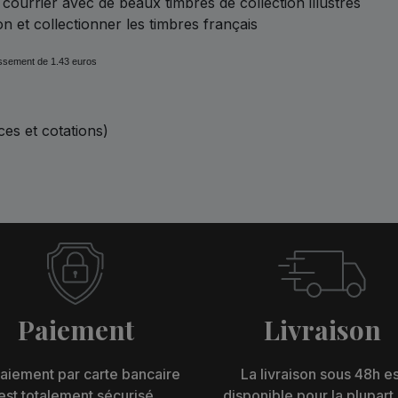
 courrier avec de beaux timbres de collection illustrés
ion et collectionner les timbres français
issement de 1.43 euros
ces et cotations)
Paiement
Livraison
aiement par carte bancaire
La livraison sous 48h es
est totalement sécurisé
disponible pour la plupart