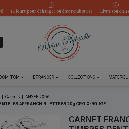
sé
14 jours pour échanger ou être remboursé
Livraison en 4
DOM-TOM
ETRANGER
COLLECTIONS
MATÉRIEL
Carnets
ANNEE 2006
DENTELES AFFRANCHIR LETTRES 20g CROIX-ROUGE
CARNET FRANC
TIMBRES DENT