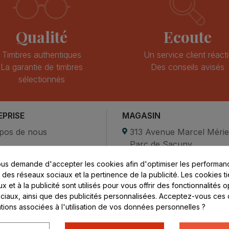
Qualité
Ecoute
Timbres authentiques
Un service client réacti
La garantie de timbres
Des conseils avisés
sélectionnés
EPRISE
MAGASIN
pos de nous
313 Avenue Marcel Méri
Parc de Sacuny
ent sécurisé
69530 Brignais
us demande d'accepter les cookies afin d'optimiser les performanc
compte
s des réseaux sociaux et la pertinence de la publicité. Les cookies ti
ctez-nous
Lundi au vendredi :
 et à la publicité sont utilisés pour vous offrir des fonctionnalités 
ciaux, ainsi que des publicités personnalisées. Acceptez-vous ces 
8h - 16h
ations associées à l'utilisation de vos données personnelles ?
uniquement sur Rendez-
vous