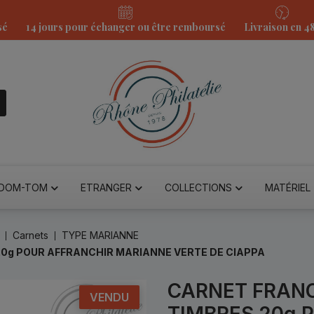
sé
14 jours pour échanger ou être remboursé
Livraison en 4
DOM-TOM
ETRANGER
COLLECTIONS
MATÉRIEL
Carnets
TYPE MARIANNE
20g POUR AFFRANCHIR MARIANNE VERTE DE CIAPPA
CARNET FRANC
VENDU
TIMBRES 20g 