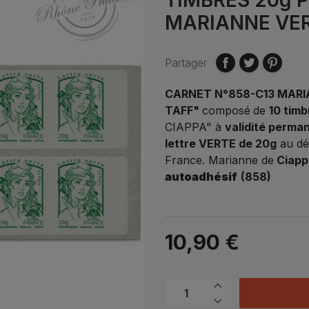
MARIANNE VER
Partager
CARNET N°858-C13 MARIA
TAFF"
composé
de
10 timb
CIAPPA" à
validité perma
lettre VERTE de 20g
au dép
France. Marianne de
Ciapp
autoadhésif
(858)
10,90 €