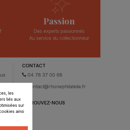
Passion
f
Des experts passionnés
Au service du collectionneur
CONTACT
eux
04 78 37 00 68
contact@rhonephilatelie.fr
es, les
ers liés aux
RETROUVEZ-NOUS
optimisées sur
cookies ainsi