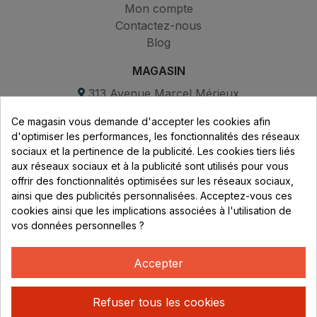
Mon compte
Contactez-nous
Blog
MAGASIN
313 Avenue Marcel Mérieux
Parc de Sacuny
Ce magasin vous demande d'accepter les cookies afin
69530 Brignais
d'optimiser les performances, les fonctionnalités des réseaux
sociaux et la pertinence de la publicité. Les cookies tiers liés
Lundi au vendredi :
aux réseaux sociaux et à la publicité sont utilisés pour vous
offrir des fonctionnalités optimisées sur les réseaux sociaux,
8h - 16h
ainsi que des publicités personnalisées. Acceptez-vous ces
uniquement sur Rendez-vous
cookies ainsi que les implications associées à l'utilisation de
vos données personnelles ?
CONTACT
04 78 37 00 68
Accepter
contact@rhonephilatelie.fr
Refuser tous les cookies