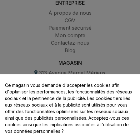
ENTREPRISE
À propos de nous
CGV
Paiement sécurisé
Mon compte
Contactez-nous
Blog
MAGASIN
313 Avenue Marcel Mérieux
Parc de Sacuny
Ce magasin vous demande d'accepter les cookies afin
69530 Brignais
d'optimiser les performances, les fonctionnalités des réseaux
sociaux et la pertinence de la publicité. Les cookies tiers liés
Lundi au vendredi :
aux réseaux sociaux et à la publicité sont utilisés pour vous
offrir des fonctionnalités optimisées sur les réseaux sociaux,
8h - 16h
ainsi que des publicités personnalisées. Acceptez-vous ces
uniquement sur Rendez-vous
cookies ainsi que les implications associées à l'utilisation de
vos données personnelles ?
CONTACT