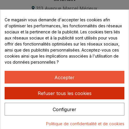
313 Avenue Marcel Mérieux
Parc de Sacuny
Ce magasin vous demande d'accepter les cookies afin
69530 Brignais
d'optimiser les performances, les fonctionnalités des réseaux
sociaux et la pertinence de la publicité. Les cookies tiers liés
Lundi au vendredi :
aux réseaux sociaux et à la publicité sont utilisés pour vous
offrir des fonctionnalités optimisées sur les réseaux sociaux,
8h - 16h
ainsi que des publicités personnalisées. Acceptez-vous ces
uniquement sur Rendez-vous
cookies ainsi que les implications associées à l'utilisation de
vos données personnelles ?
CONTACT
04 78 37 00 68
Accepter
contact@rhonephilatelie.fr
Refuser tous les cookies
Configurer
Politique de confidentialité
Mentions légales
© Rhone
Politique de confidentialité et de cookies
Philatelie 2021
Un site conçu par :