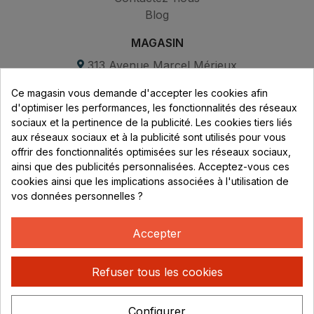
Blog
MAGASIN
313 Avenue Marcel Mérieux
Parc de Sacuny
Ce magasin vous demande d'accepter les cookies afin
69530 Brignais
d'optimiser les performances, les fonctionnalités des réseaux
sociaux et la pertinence de la publicité. Les cookies tiers liés
Lundi au vendredi :
aux réseaux sociaux et à la publicité sont utilisés pour vous
offrir des fonctionnalités optimisées sur les réseaux sociaux,
8h - 16h
ainsi que des publicités personnalisées. Acceptez-vous ces
uniquement sur Rendez-vous
cookies ainsi que les implications associées à l'utilisation de
vos données personnelles ?
CONTACT
04 78 37 00 68
Accepter
contact@rhonephilatelie.fr
Refuser tous les cookies
Configurer