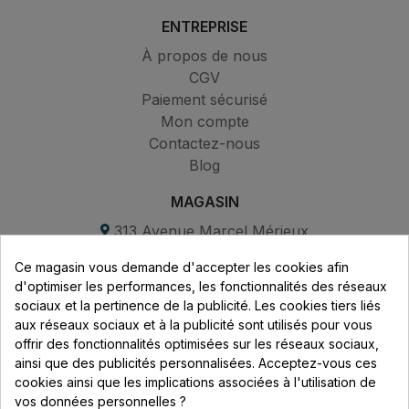
ENTREPRISE
À propos de nous
CGV
Paiement sécurisé
Mon compte
Contactez-nous
Blog
MAGASIN
313 Avenue Marcel Mérieux
Parc de Sacuny
Ce magasin vous demande d'accepter les cookies afin
69530 Brignais
d'optimiser les performances, les fonctionnalités des réseaux
sociaux et la pertinence de la publicité. Les cookies tiers liés
Lundi au vendredi :
aux réseaux sociaux et à la publicité sont utilisés pour vous
offrir des fonctionnalités optimisées sur les réseaux sociaux,
8h - 16h
ainsi que des publicités personnalisées. Acceptez-vous ces
uniquement sur Rendez-vous
cookies ainsi que les implications associées à l'utilisation de
vos données personnelles ?
CONTACT