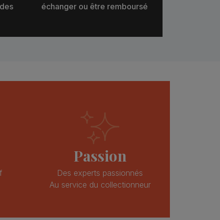
 des
échanger ou être remboursé
Passion
f
Des experts passionnés
Au service du collectionneur