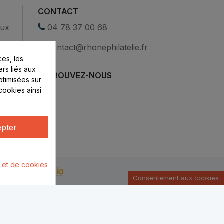
CONTACT
eux
04 78 37 00 68
contact@rhonephilatelie.fr
es, les
ers liés aux
RETROUVEZ-NOUS
optimisées sur
cookies ainsi
pter
é et de cookies
u par :
Consentement aux cookies