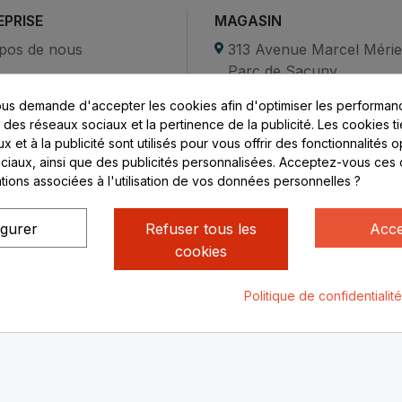
EPRISE
MAGASIN
pos de nous
313 Avenue Marcel Méri
Parc de Sacuny
ent sécurisé
69530 Brignais
us demande d'accepter les cookies afin d'optimiser les performanc
compte
s des réseaux sociaux et la pertinence de la publicité. Les cookies ti
ctez-nous
Lundi au vendredi :
 et à la publicité sont utilisés pour vous offrir des fonctionnalités 
ciaux, ainsi que des publicités personnalisées. Acceptez-vous ces 
8h - 16h
ations associées à l'utilisation de vos données personnelles ?
uniquement sur Rendez-
vous
igurer
Refuser tous les
Acce
cookies
Politique de confidentialit
ialité
Mentions légales
© Rhone Philatelie 2021
Un site conç