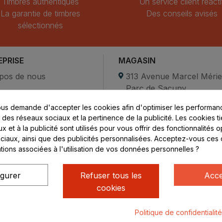
Timbres authentiques
Un service client réacti
La garantie de timbres
Des conseils avisés
sélectionnés
EPRISE
MAGASIN
pos de nous
313 Avenue Marcel Méri
Parc de Sacuny
ent sécurisé
69530 Brignais
us demande d'accepter les cookies afin d'optimiser les performanc
compte
s des réseaux sociaux et la pertinence de la publicité. Les cookies ti
ctez-nous
Lundi au vendredi :
 et à la publicité sont utilisés pour vous offrir des fonctionnalités 
ciaux, ainsi que des publicités personnalisées. Acceptez-vous ces 
8h - 16h
ations associées à l'utilisation de vos données personnelles ?
uniquement sur Rendez-
vous
igurer
Refuser tous les
Acce
cookies
Politique de confidentialit
ialité
Mentions légales
© Rhone Philatelie 2021
Un site conç