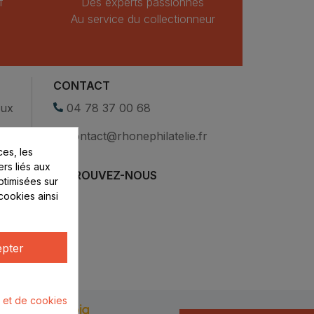
f
Des experts passionnés
Au service du collectionneur
CONTACT
eux
04 78 37 00 68
contact@rhonephilatelie.fr
es, les
ers liés aux
RETROUVEZ-NOUS
optimisées sur
cookies ainsi
pter
é et de cookies
u par :