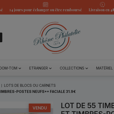
sé
14 jours pour échanger ou être remboursé
Livraison en 4
DOM-TOM
ETRANGER
COLLECTIONS
MATÉRIEL
LOTS DE BLOCS OU CARNETS
 TIMBRES-POSTES NEUFS** FACIALE 31.9€
LOT DE 55 TIM
VENDU
ET TIMBRES-P