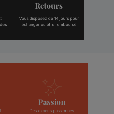
Retours
t
Vous disposez de 14 jours pour
 des
échanger ou être remboursé
Passion
f
Des experts passionnés