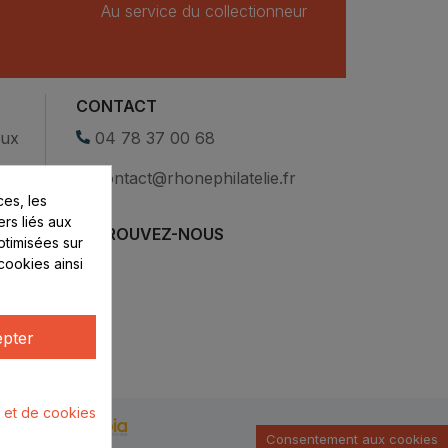
Au service du collectionneur
CONTACT
eux
04 78 37 00 68
contact@rhonephilatelie.fr
es, les
ers liés aux
RETROUVEZ-NOUS
optimisées sur
cookies ainsi
pter
é et de cookies
u par :
Consentement aux cookies