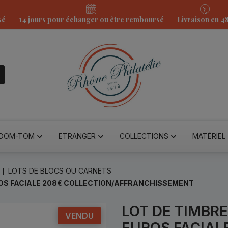
sé
14 jours pour échanger ou être remboursé
Livraison en 4
DOM-TOM
ETRANGER
COLLECTIONS
MATÉRIEL
LOTS DE BLOCS OU CARNETS
ROS FACIALE 208€ COLLECTION/AFFRANCHISSEMENT
LOT DE TIMBR
VENDU
EUROS FACIAL