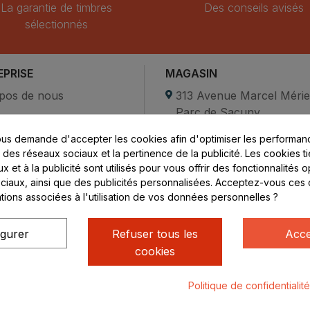
La garantie de timbres
Des conseils avisés
sélectionnés
EPRISE
MAGASIN
pos de nous
313 Avenue Marcel Méri
Parc de Sacuny
ent sécurisé
69530 Brignais
us demande d'accepter les cookies afin d'optimiser les performanc
compte
s des réseaux sociaux et la pertinence de la publicité. Les cookies ti
ctez-nous
Lundi au vendredi :
 et à la publicité sont utilisés pour vous offrir des fonctionnalités 
ciaux, ainsi que des publicités personnalisées. Acceptez-vous ces 
8h - 16h
ations associées à l'utilisation de vos données personnelles ?
uniquement sur Rendez-
vous
igurer
Refuser tous les
Acce
cookies
Politique de confidentialit
ialité
Mentions légales
© Rhone Philatelie 2021
Un site conç