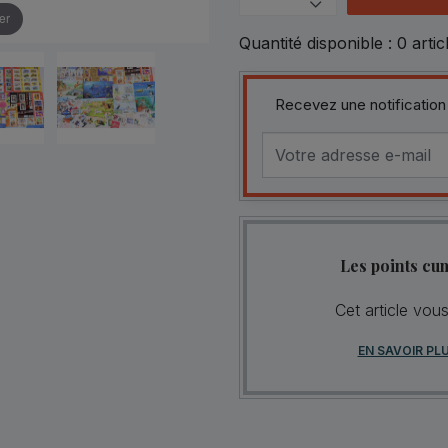
er
Quantité disponible :
0
artic
Recevez une notification
Les points cu
Cet article vou
EN SAVOIR PL