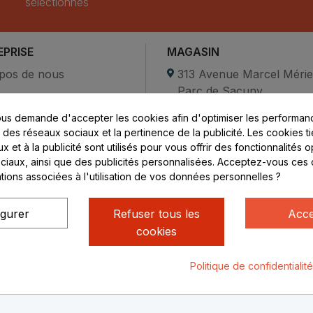
sélectionnés
EPRISE
MAGASIN
pos de nous
313 Avenue Marcel Méri
Parc de Sacuny
ent sécurisé
69530 Brignais
us demande d'accepter les cookies afin d'optimiser les performanc
compte
s des réseaux sociaux et la pertinence de la publicité. Les cookies ti
ctez-nous
Lundi au vendredi :
 et à la publicité sont utilisés pour vous offrir des fonctionnalités 
ciaux, ainsi que des publicités personnalisées. Acceptez-vous ces 
8h - 16h
ations associées à l'utilisation de vos données personnelles ?
uniquement sur Rendez-
vous
igurer
Refuser tous les
Acce
cookies
Politique de confidentialit
ialité
Mentions légales
© Rhone Philatelie 2021
Un site conç