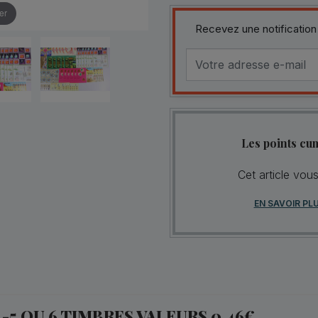
er
Recevez une notification
Les points cu
Cet article vou
EN SAVOIR PL
-5 OU 6 TIMBRES VALEURS 0.46€