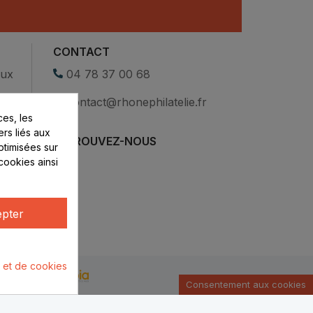
CONTACT
eux
04 78 37 00 68
contact@rhonephilatelie.fr
es, les
ers liés aux
RETROUVEZ-NOUS
optimisées sur
cookies ainsi
pter
é et de cookies
u par :
Consentement aux cookies