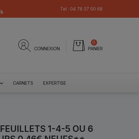
Tel :
04 78 37 00 68
8h
0
CONNEXION
PANIER
CARNETS
EXPERTISE
FEUILLETS 1-4-5 OU 6
URS 0.46€ NEUFS**