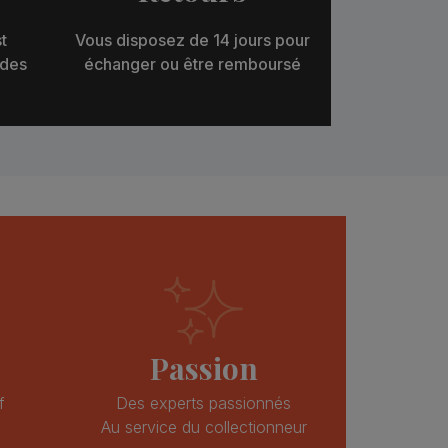
t
Vous disposez de 14 jours pour
 des
échanger ou être remboursé
Passion
f
Des experts passionnés
Au service du collectionneur