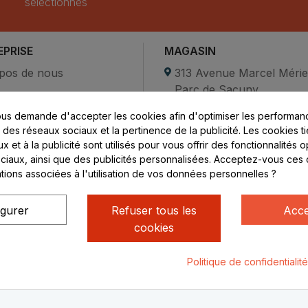
sélectionnés
EPRISE
MAGASIN
pos de nous
313 Avenue Marcel Méri
Parc de Sacuny
ent sécurisé
69530 Brignais
us demande d'accepter les cookies afin d'optimiser les performanc
compte
s des réseaux sociaux et la pertinence de la publicité. Les cookies ti
ctez-nous
Lundi au vendredi :
 et à la publicité sont utilisés pour vous offrir des fonctionnalités 
ciaux, ainsi que des publicités personnalisées. Acceptez-vous ces 
8h - 16h
ations associées à l'utilisation de vos données personnelles ?
uniquement sur Rendez-
vous
igurer
Refuser tous les
Acce
cookies
Politique de confidentialit
ialité
Mentions légales
© Rhone Philatelie 2021
Un site conç