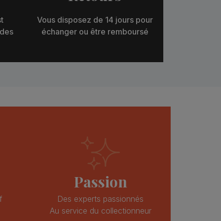
t
Vous disposez de 14 jours pour
 des
échanger ou être remboursé
Passion
f
Des experts passionnés
Au service du collectionneur