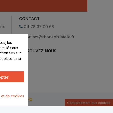
CONTACT
eux
04 78 37 00 68
contact@rhonephilatelie.fr
es, les
ers liés aux
RETROUVEZ-NOUS
optimisées sur
cookies ainsi
pter
é et de cookies
u par :
Consentement aux cookies