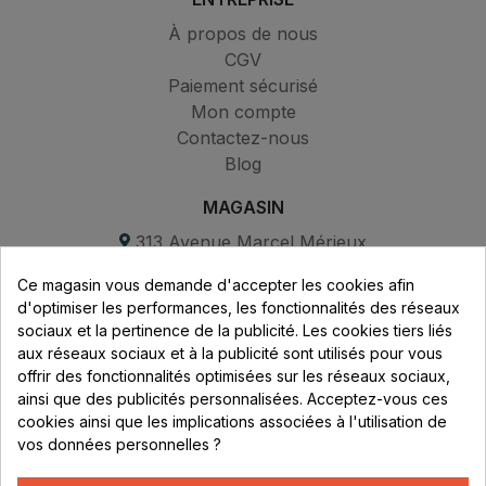
À propos de nous
CGV
Paiement sécurisé
Mon compte
Contactez-nous
Blog
MAGASIN
313 Avenue Marcel Mérieux
Parc de Sacuny
Ce magasin vous demande d'accepter les cookies afin
69530 Brignais
d'optimiser les performances, les fonctionnalités des réseaux
sociaux et la pertinence de la publicité. Les cookies tiers liés
Lundi au vendredi :
aux réseaux sociaux et à la publicité sont utilisés pour vous
offrir des fonctionnalités optimisées sur les réseaux sociaux,
8h - 16h
ainsi que des publicités personnalisées. Acceptez-vous ces
uniquement sur Rendez-vous
cookies ainsi que les implications associées à l'utilisation de
vos données personnelles ?
CONTACT
04 78 37 00 68