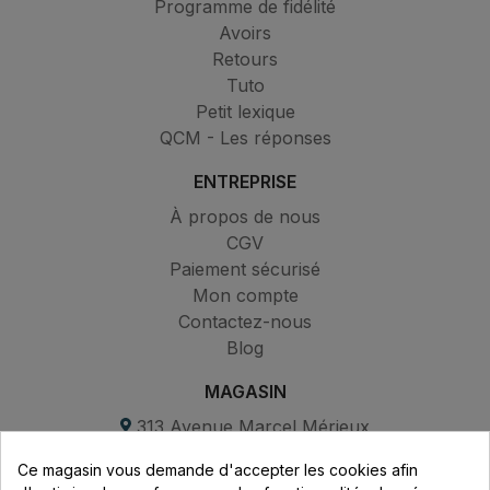
Programme de fidélité
Avoirs
Retours
Tuto
Petit lexique
QCM - Les réponses
ENTREPRISE
À propos de nous
CGV
Paiement sécurisé
Mon compte
Contactez-nous
Blog
MAGASIN
313 Avenue Marcel Mérieux
Parc de Sacuny
Ce magasin vous demande d'accepter les cookies afin
69530 Brignais