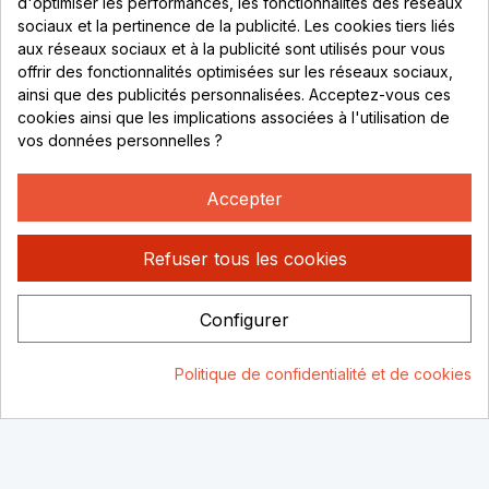
d'optimiser les performances, les fonctionnalités des réseaux
sociaux et la pertinence de la publicité. Les cookies tiers liés
Lundi au vendredi :
aux réseaux sociaux et à la publicité sont utilisés pour vous
offrir des fonctionnalités optimisées sur les réseaux sociaux,
8h - 16h
ainsi que des publicités personnalisées. Acceptez-vous ces
uniquement sur Rendez-vous
cookies ainsi que les implications associées à l'utilisation de
vos données personnelles ?
CONTACT
04 78 37 00 68
Accepter
contact@rhonephilatelie.fr
Refuser tous les cookies
Configurer
Politique de confidentialité
Mentions légales
© Rhone
Politique de confidentialité et de cookies
Philatelie 2021
Un site conçu par :
Consentement aux cookies