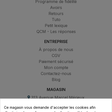
Programme de fidélité
Avoirs
Retours
Tuto
Petit lexique
QCM - Les réponses
ENTREPRISE
À propos de nous
CGV
Paiement sécurisé
Mon compte
Contactez-nous
Blog
MAGASIN
313 Avenue Marcel Mérieux
Parc de Sacuny
Ce magasin vous demande d'accepter les cookies afin
69530 Brignais