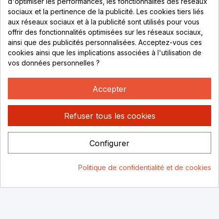
d'optimiser les performances, les fonctionnalités des réseaux
sociaux et la pertinence de la publicité. Les cookies tiers liés
Lundi au vendredi :
aux réseaux sociaux et à la publicité sont utilisés pour vous
offrir des fonctionnalités optimisées sur les réseaux sociaux,
8h - 16h
ainsi que des publicités personnalisées. Acceptez-vous ces
uniquement sur Rendez-vous
cookies ainsi que les implications associées à l'utilisation de
vos données personnelles ?
CONTACT
04 78 37 00 68
Accepter
contact@rhonephilatelie.fr
Refuser tous les cookies
Configurer
Politique de confidentialité
Mentions légales
© Rhone
Politique de confidentialité et de cookies
Philatelie 2021
Un site conçu par :
Consentement aux cookies