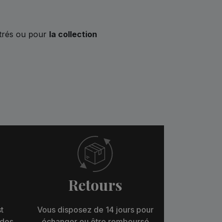
strés ou pour
la collection
Retours
t
Vous disposez de 14 jours pour
 des
échanger ou être remboursé