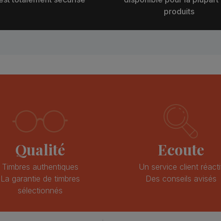
produits
Qualité
Ecoute
Timbres authentiques
Un service client réacti
La garantie de timbres
Des conseils avisés
sélectionnés