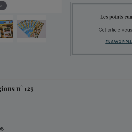
er
Les points cu
Cet article vou
EN SAVOIR PL
gions n° 125
08