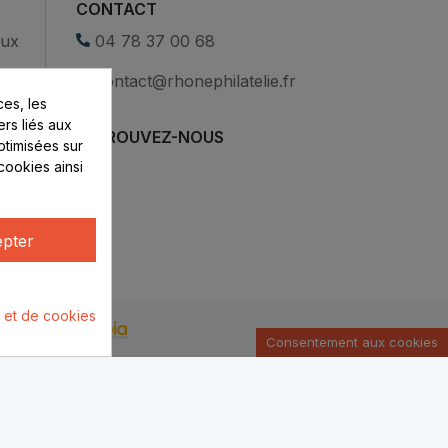
CONTACT
eux
04 78 37 00 68
contact@rhonephilatelie.fr
es, les
ers liés aux
RETROUVEZ-NOUS
optimisées sur
cookies ainsi
pter
é et de cookies
u par :
Consentement aux cookies