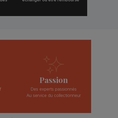
Passion
f
Des experts passionnés
Au service du collectionneur