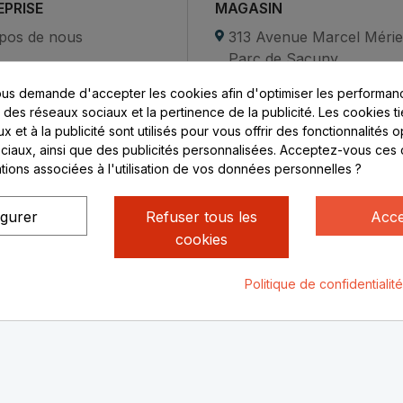
EPRISE
MAGASIN
pos de nous
313 Avenue Marcel Méri
Parc de Sacuny
ent sécurisé
69530 Brignais
us demande d'accepter les cookies afin d'optimiser les performanc
compte
s des réseaux sociaux et la pertinence de la publicité. Les cookies ti
ctez-nous
Lundi au vendredi :
 et à la publicité sont utilisés pour vous offrir des fonctionnalités 
ciaux, ainsi que des publicités personnalisées. Acceptez-vous ces 
8h - 16h
ations associées à l'utilisation de vos données personnelles ?
uniquement sur Rendez-
vous
igurer
Refuser tous les
Acce
cookies
Politique de confidentialit
ialité
Mentions légales
© Rhone Philatelie 2021
Un site conç