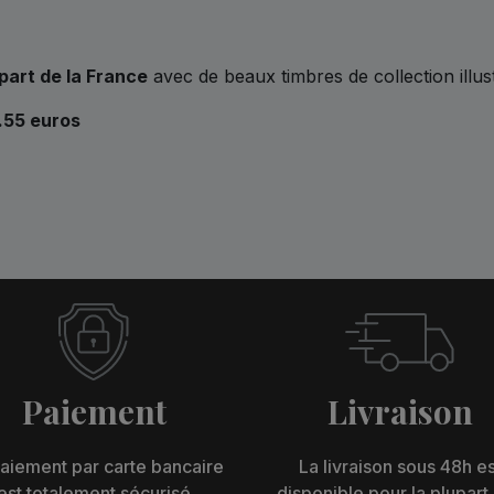
part de la France
avec de beaux timbres de collection illu
0.55 euros
Paiement
Livraison
aiement par carte bancaire
La livraison sous 48h es
est totalement sécurisé
disponible pour la plupart