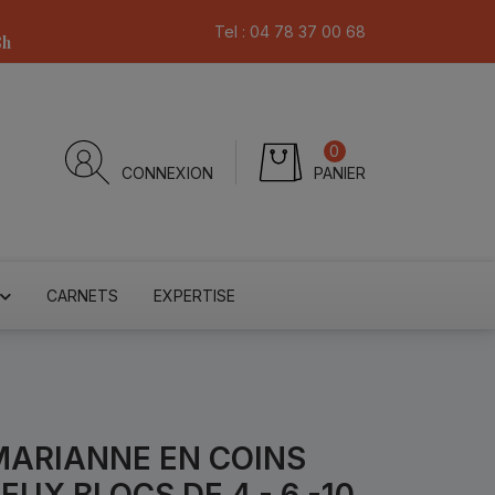
Tel :
04 78 37 00 68
8h
0
CONNEXION
PANIER
CARNETS
EXPERTISE
ARIANNE EN COINS
UX BLOCS DE 4 - 6 -10