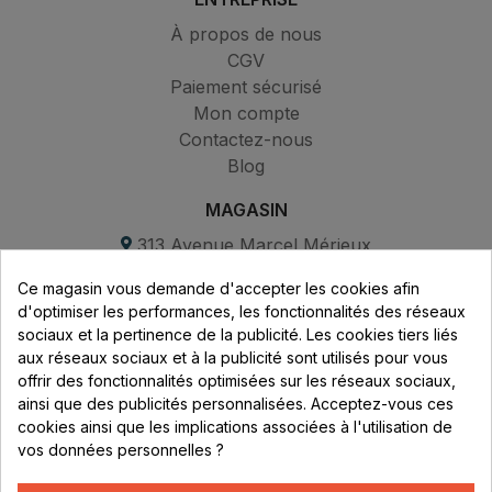
À propos de nous
CGV
Paiement sécurisé
Mon compte
Contactez-nous
Blog
MAGASIN
313 Avenue Marcel Mérieux
Parc de Sacuny
Ce magasin vous demande d'accepter les cookies afin
69530 Brignais
d'optimiser les performances, les fonctionnalités des réseaux
sociaux et la pertinence de la publicité. Les cookies tiers liés
Lundi au vendredi :
aux réseaux sociaux et à la publicité sont utilisés pour vous
offrir des fonctionnalités optimisées sur les réseaux sociaux,
8h - 16h
ainsi que des publicités personnalisées. Acceptez-vous ces
uniquement sur Rendez-vous
cookies ainsi que les implications associées à l'utilisation de
vos données personnelles ?
CONTACT
04 78 37 00 68