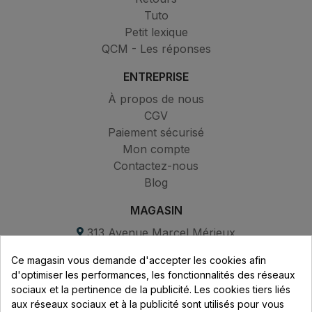
Tuto
Petit lexique
QCM - Les réponses
ENTREPRISE
À propos de nous
CGV
Paiement sécurisé
Mon compte
Contactez-nous
Blog
MAGASIN
313 Avenue Marcel Mérieux
Parc de Sacuny
Ce magasin vous demande d'accepter les cookies afin
69530 Brignais
d'optimiser les performances, les fonctionnalités des réseaux
sociaux et la pertinence de la publicité. Les cookies tiers liés
Lundi au vendredi :
aux réseaux sociaux et à la publicité sont utilisés pour vous