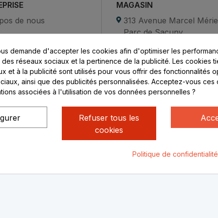
EPRISE
MAGASIN
pos de nous
313 Avenue Marcel Méri
Parc de Sacuny
ent sécurisé
69530 Brignais
us demande d'accepter les cookies afin d'optimiser les performanc
compte
s des réseaux sociaux et la pertinence de la publicité. Les cookies ti
ctez-nous
Lundi au vendredi :
 et à la publicité sont utilisés pour vous offrir des fonctionnalités 
ciaux, ainsi que des publicités personnalisées. Acceptez-vous ces 
8h - 16h
ations associées à l'utilisation de vos données personnelles ?
uniquement sur Rendez-
vous
igurer
Refuser tous les
Acce
cookies
Politique de confidentialit
ialité
Mentions légales
© Rhone Philatelie 2021
Un site conç