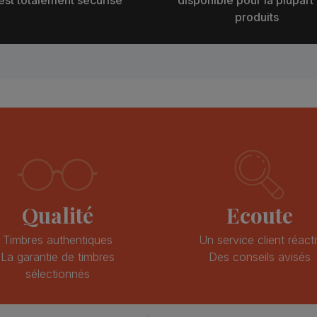
produits
Qualité
Ecoute
Timbres authentiques
Un service client réacti
La garantie de timbres
Des conseils avisés
sélectionnés