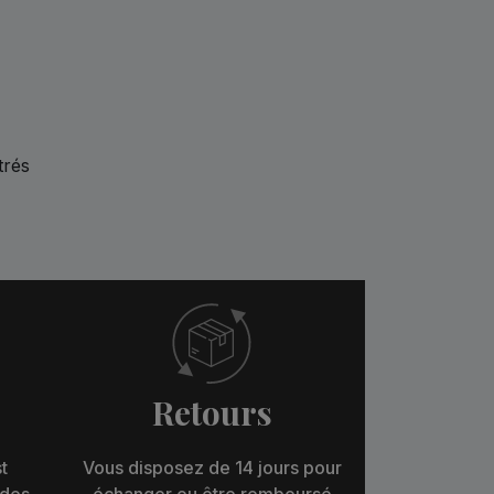
trés
Retours
t
Vous disposez de 14 jours pour
 des
échanger ou être remboursé