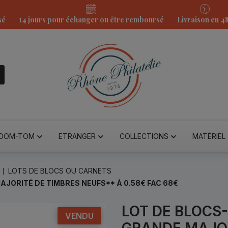
sé
14 jours pour échanger ou être remboursé
Livraison en 4
DOM-TOM
ETRANGER
COLLECTIONS
MATÉRIEL
LOTS DE BLOCS OU CARNETS
AJORITÉ DE TIMBRES NEUFS** À 0.58€ FAC 68€
LOT DE BLOCS
VENDU
GRANDE MAJOR