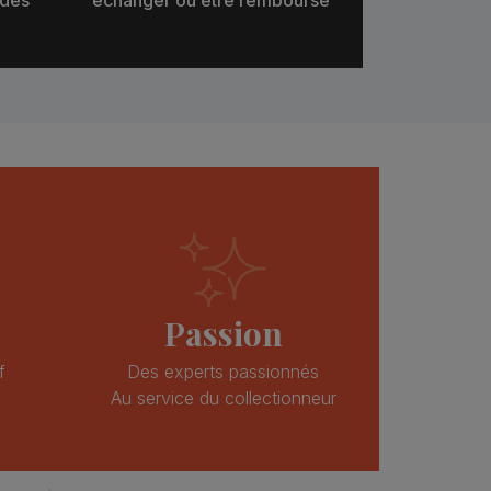
Passion
f
Des experts passionnés
Au service du collectionneur