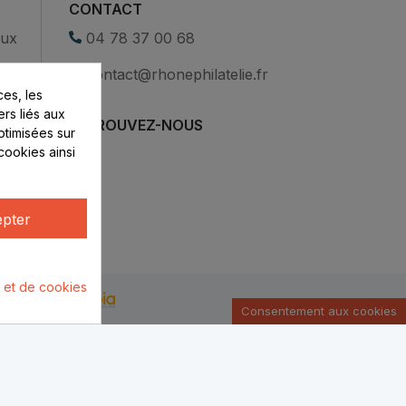
CONTACT
eux
04 78 37 00 68
contact@rhonephilatelie.fr
es, les
ers liés aux
RETROUVEZ-NOUS
optimisées sur
cookies ainsi
pter
é et de cookies
u par :
Consentement aux cookies