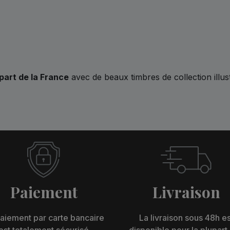
part de la France
avec de beaux timbres de collection illus
Paiement
Livraison
aiement par carte bancaire
La livraison sous 48h es
est totalement sécurisé
disponible pour la plupart