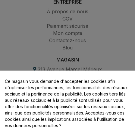
ENTREPRISE
À propos de nous
CGV
Paiement sécurisé
Mon compte
Contactez-nous
Blog
MAGASIN
313 Avenue Marcel Mérieux
Parc de Sacuny
Ce magasin vous demande d'accepter les cookies afin
69530 Brignais
d'optimiser les performances, les fonctionnalités des réseaux
sociaux et la pertinence de la publicité. Les cookies tiers liés
Lundi au vendredi :
aux réseaux sociaux et à la publicité sont utilisés pour vous
offrir des fonctionnalités optimisées sur les réseaux sociaux,
8h - 16h
ainsi que des publicités personnalisées. Acceptez-vous ces
uniquement sur Rendez-vous
cookies ainsi que les implications associées à l'utilisation de
vos données personnelles ?
CONTACT