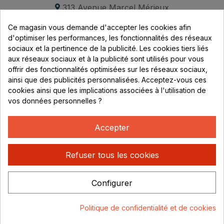
313 Avenue Marcel Mérieux
Parc de Sacuny
Ce magasin vous demande d'accepter les cookies afin
69530 Brignais
d'optimiser les performances, les fonctionnalités des réseaux
sociaux et la pertinence de la publicité. Les cookies tiers liés
Lundi au vendredi :
aux réseaux sociaux et à la publicité sont utilisés pour vous
offrir des fonctionnalités optimisées sur les réseaux sociaux,
8h - 16h
ainsi que des publicités personnalisées. Acceptez-vous ces
uniquement sur Rendez-vous
cookies ainsi que les implications associées à l'utilisation de
vos données personnelles ?
CONTACT
04 78 37 00 68
Accepter
contact@rhonephilatelie.fr
Refuser tous les cookies
Configurer
Politique de confidentialité
Mentions légales
© Rhone
Politique de confidentialité et de cookies
Philatelie 2021
Un site conçu par :
Consentement aux cookies