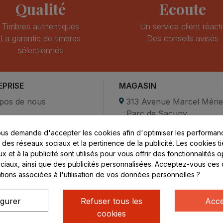
Qualité
Ecoute
Timbres authentiques
Un service client réacti
La garantie de timbres
Des conseils avisés
sélectionnés
EPRISE
MAGASIN
pos de nous
313 Avenue Marcel Méri
Parc de Sacuny
ent sécurisé
69530 Brignais
us demande d'accepter les cookies afin d'optimiser les performanc
compte
s des réseaux sociaux et la pertinence de la publicité. Les cookies ti
ctez-nous
Lundi au vendredi :
 et à la publicité sont utilisés pour vous offrir des fonctionnalités 
ciaux, ainsi que des publicités personnalisées. Acceptez-vous ces 
8h - 16h
ations associées à l'utilisation de vos données personnelles ?
uniquement sur Rendez-
vous
igurer
Refuser tous les
Acce
cookies