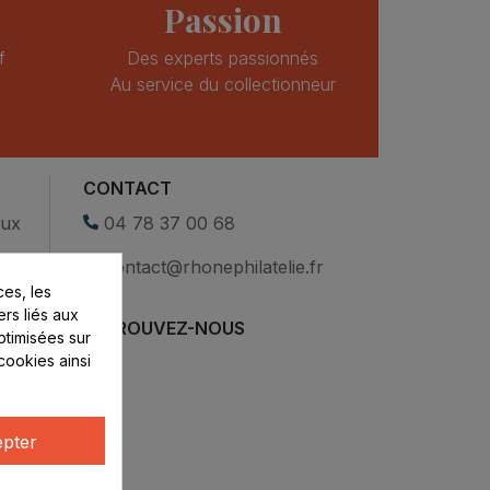
Passion
f
Des experts passionnés
Au service du collectionneur
CONTACT
eux
04 78 37 00 68
contact@rhonephilatelie.fr
es, les
ers liés aux
RETROUVEZ-NOUS
optimisées sur
cookies ainsi
pter