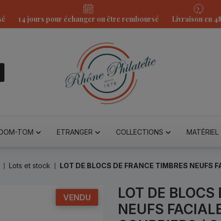
sé
14 jours pour échanger ou être remboursé
Livraison en 4
DOM-TOM
ETRANGER
COLLECTIONS
MATÉRIEL
Lots et stock
LOT DE BLOCS DE FRANCE TIMBRES NEUFS F
LOT DE BLOCS
VENDU
NEUFS FACIAL