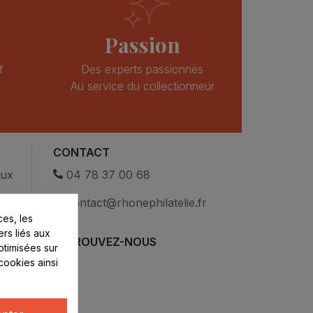
Passion
f
Des experts passionnés
Au service du collectionneur
CONTACT
eux
04 78 37 00 68
contact@rhonephilatelie.fr
es, les
ers liés aux
RETROUVEZ-NOUS
optimisées sur
cookies ainsi