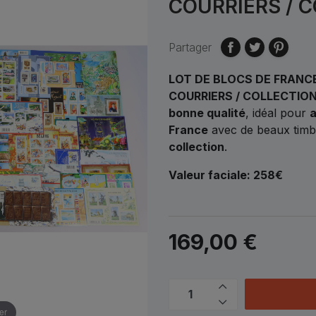
COURRIERS / 
Partager
LOT DE BLOCS DE FRANCE
COURRIERS / COLLECTIO
bonne qualité
, idéal pour
a
France
avec de beaux timbr
collection
.
Valeur faciale: 258€
169,00 €
er