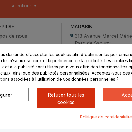
sélectionnés
EPRISE
MAGASIN
pos de nous
313 Avenue Marcel Méri
Parc de Sacuny
ent sécurisé
69530 Brignais
us demande d'accepter les cookies afin d'optimiser les performanc
compte
s des réseaux sociaux et la pertinence de la publicité. Les cookies ti
ctez-nous
Lundi au vendredi :
 et à la publicité sont utilisés pour vous offrir des fonctionnalités 
ciaux, ainsi que des publicités personnalisées. Acceptez-vous ces 
8h - 16h
ations associées à l'utilisation de vos données personnelles ?
uniquement sur Rendez-
vous
igurer
Refuser tous les
Acce
cookies
Politique de confidentialit
ialité
Mentions légales
© Rhone Philatelie 2021
Un site conç