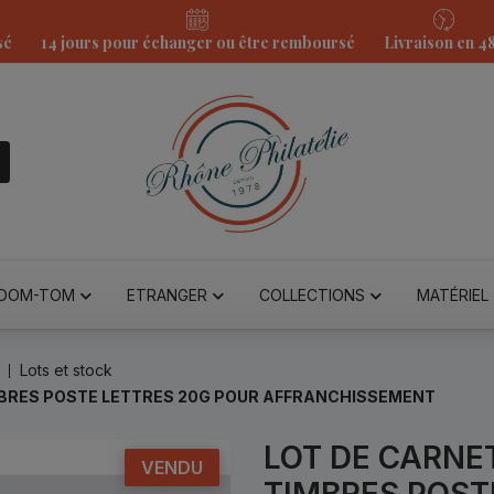
sé
14 jours pour échanger ou être remboursé
Livraison en 4
DOM-TOM
ETRANGER
COLLECTIONS
MATÉRIEL
Lots et stock
MBRES POSTE LETTRES 20G POUR AFFRANCHISSEMENT
LOT DE CARNE
VENDU
TIMBRES POST