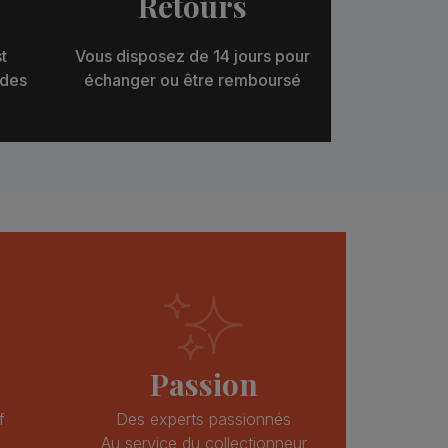
Retours
t
Vous disposez de 14 jours pour
 des
échanger ou être remboursé
Passion
f
Des experts passionnés
Au service du collectionneur