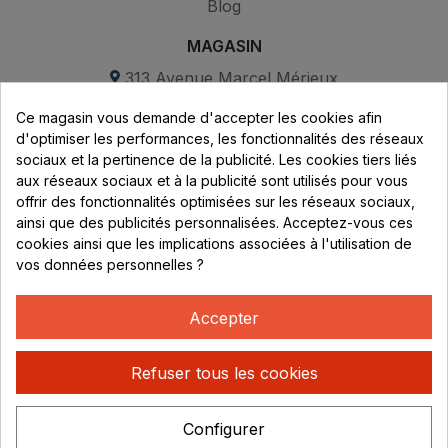
Blog
MAGASIN
313 Avenue Marcel Mérieux
Parc de Sacuny
Ce magasin vous demande d'accepter les cookies afin
69530 Brignais
d'optimiser les performances, les fonctionnalités des réseaux
sociaux et la pertinence de la publicité. Les cookies tiers liés
Lundi au vendredi :
aux réseaux sociaux et à la publicité sont utilisés pour vous
offrir des fonctionnalités optimisées sur les réseaux sociaux,
8h - 16h
ainsi que des publicités personnalisées. Acceptez-vous ces
uniquement sur Rendez-vous
cookies ainsi que les implications associées à l'utilisation de
vos données personnelles ?
CONTACT
04 78 37 00 68
Accepter
contact@rhonephilatelie.fr
Refuser tous les cookies
Configurer