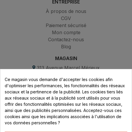
ENTREPRISE
À propos de nous
CGV
Paiement sécurisé
Mon compte
Contactez-nous
Blog
MAGASIN
313 Avenue Marcel Mérieux
Parc de Sacuny
Ce magasin vous demande d'accepter les cookies afin
69530 Brignais
d'optimiser les performances, les fonctionnalités des réseaux
sociaux et la pertinence de la publicité. Les cookies tiers liés
Lundi au vendredi :
aux réseaux sociaux et à la publicité sont utilisés pour vous
offrir des fonctionnalités optimisées sur les réseaux sociaux,
8h - 16h
ainsi que des publicités personnalisées. Acceptez-vous ces
uniquement sur Rendez-vous
cookies ainsi que les implications associées à l'utilisation de
vos données personnelles ?
CONTACT