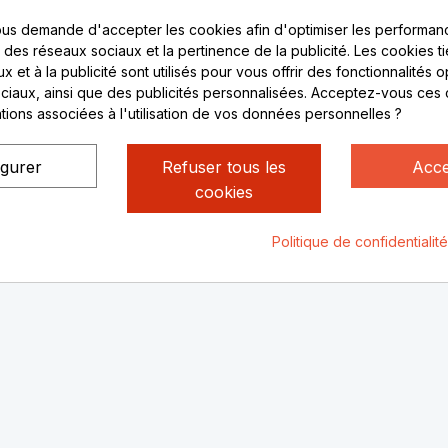
ent sécurisé
69530 Brignais
us demande d'accepter les cookies afin d'optimiser les performanc
compte
s des réseaux sociaux et la pertinence de la publicité. Les cookies ti
ctez-nous
Lundi au vendredi :
 et à la publicité sont utilisés pour vous offrir des fonctionnalités 
ciaux, ainsi que des publicités personnalisées. Acceptez-vous ces 
8h - 16h
ations associées à l'utilisation de vos données personnelles ?
uniquement sur Rendez-
vous
igurer
Refuser tous les
Acce
cookies
Politique de confidentialit
ialité
Mentions légales
© Rhone Philatelie 2021
Un site conç