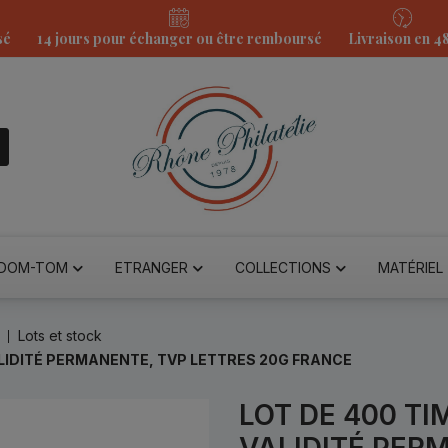
sé
14 jours pour échanger ou être remboursé
Livraison en 4
DOM-TOM
ETRANGER
COLLECTIONS
MATÉRIEL
Lots et stock
LIDITÉ PERMANENTE, TVP LETTRES 20G FRANCE
LOT DE 400 T
VALIDITÉ PER