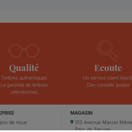
Qualité
Ecoute
Timbres authentiques
Un service client réacti
La garantie de timbres
Des conseils avisés
sélectionnés
EPRISE
MAGASIN
pos de nous
313 Avenue Marcel Méri
Parc de Sacuny