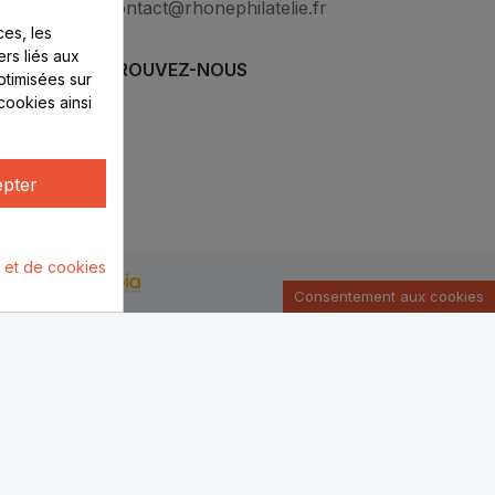
contact@rhonephilatelie.fr
es, les
ers liés aux
RETROUVEZ-NOUS
optimisées sur
cookies ainsi
pter
é et de cookies
u par :
Consentement aux cookies