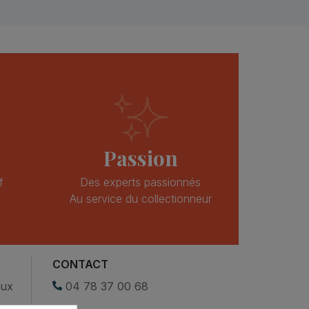
Passion
f
Des experts passionnés
Au service du collectionneur
CONTACT
eux
04 78 37 00 68