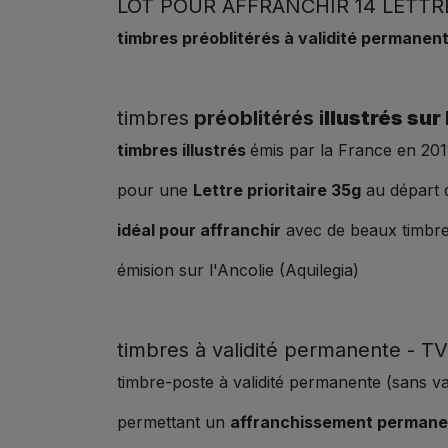
LOT POUR AFFRANCHIR 14 LETTR
timbres préoblitérés à validité permanent
timbres
préoblitérés i
llustrés sur 
timbres
illustrés
émis par la France en 201
pour une
Lettre prioritaire 35g
au départ 
idéal pour affranchir
avec de beaux timbres 
émision sur l'Ancolie (Aquilegia)
timbres à validité permanente - T
timbre-poste à validité permanente (sans va
permettant un
affranchissement permane