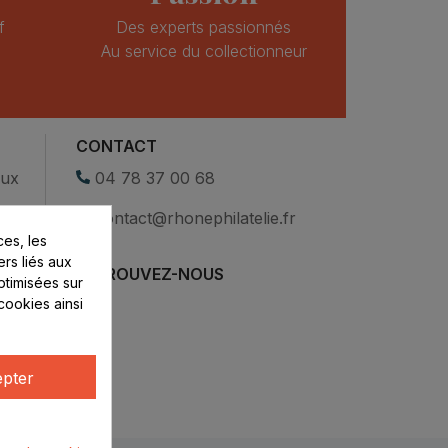
f
Des experts passionnés
Au service du collectionneur
CONTACT
eux
04 78 37 00 68
contact@rhonephilatelie.fr
es, les
ers liés aux
RETROUVEZ-NOUS
optimisées sur
cookies ainsi
pter