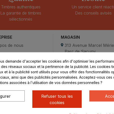
Timbres authentiques
Un service client réacti
La garantie de timbres
Des conseils avisés
sélectionnés
EPRISE
MAGASIN
pos de nous
313 Avenue Marcel Méri
Parc de Sacuny
ent sécurisé
69530 Brignais
us demande d'accepter les cookies afin d'optimiser les performanc
compte
s des réseaux sociaux et la pertinence de la publicité. Les cookies ti
ctez-nous
Lundi au vendredi :
 et à la publicité sont utilisés pour vous offrir des fonctionnalités 
ciaux, ainsi que des publicités personnalisées. Acceptez-vous ces 
8h - 16h
ations associées à l'utilisation de vos données personnelles ?
uniquement sur Rendez-
vous
igurer
Refuser tous les
Acce
cookies