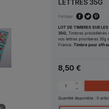
LETTRES 35G
Partager
LOT DE TIMBRES SUR LES
35G,
Timbres préoblitérés à
vos lettres prioritaires 35g
France.
Timbre pour affra
8,50 €
Quantité disponible :
0
artic
er