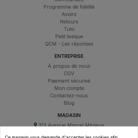
Programme de fidélité
Avoirs
Retours
Tuto
Petit lexique
QCM - Les réponses
ENTREPRISE
À propos de nous
CGV
Paiement sécurisé
Mon compte
Contactez-nous
Blog
MAGASIN
313 Avenue Marcel Mérieux
Parc de Sacuny
Ce magasin vous demande d'accepter les cookies afin