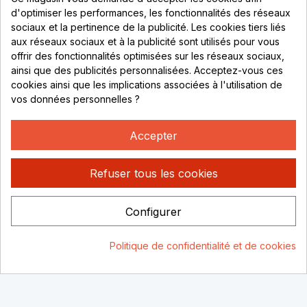
69530 Brignais
d'optimiser les performances, les fonctionnalités des réseaux
sociaux et la pertinence de la publicité. Les cookies tiers liés
Lundi au vendredi :
aux réseaux sociaux et à la publicité sont utilisés pour vous
offrir des fonctionnalités optimisées sur les réseaux sociaux,
8h - 16h
ainsi que des publicités personnalisées. Acceptez-vous ces
uniquement sur Rendez-vous
cookies ainsi que les implications associées à l'utilisation de
vos données personnelles ?
CONTACT
04 78 37 00 68
Accepter
contact@rhonephilatelie.fr
Refuser tous les cookies
Configurer
Politique de confidentialité
Mentions légales
© Rhone
Politique de confidentialité et de cookies
Philatelie 2021
Un site conçu par :
Consentement aux cookies