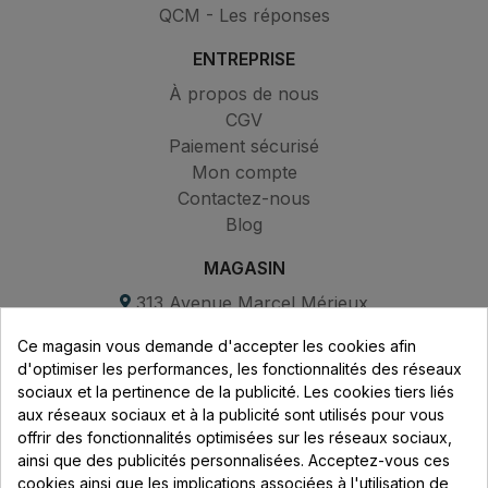
QCM - Les réponses
ENTREPRISE
À propos de nous
CGV
Paiement sécurisé
Mon compte
Contactez-nous
Blog
MAGASIN
313 Avenue Marcel Mérieux
Parc de Sacuny
Ce magasin vous demande d'accepter les cookies afin
69530 Brignais
d'optimiser les performances, les fonctionnalités des réseaux
sociaux et la pertinence de la publicité. Les cookies tiers liés
Lundi au vendredi :
aux réseaux sociaux et à la publicité sont utilisés pour vous
offrir des fonctionnalités optimisées sur les réseaux sociaux,
8h - 16h
ainsi que des publicités personnalisées. Acceptez-vous ces
uniquement sur Rendez-vous
cookies ainsi que les implications associées à l'utilisation de