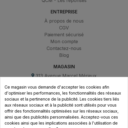
QCM - Les réponses
ENTREPRISE
À propos de nous
CGV
Paiement sécurisé
Mon compte
Contactez-nous
Blog
MAGASIN
313 Avenue Marcel Mérieux
Parc de Sacuny
Ce magasin vous demande d'accepter les cookies afin
69530 Brignais
d'optimiser les performances, les fonctionnalités des réseaux
sociaux et la pertinence de la publicité. Les cookies tiers liés
Lundi au vendredi :
aux réseaux sociaux et à la publicité sont utilisés pour vous
offrir des fonctionnalités optimisées sur les réseaux sociaux,
8h - 16h
ainsi que des publicités personnalisées. Acceptez-vous ces
uniquement sur Rendez-vous
cookies ainsi que les implications associées à l'utilisation de