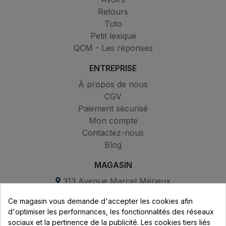
Retours
Tuto
Petit lexique
QCM - Les réponses
ENTREPRISE
À propos de nous
CGV
Paiement sécurisé
Mon compte
Contactez-nous
Blog
MAGASIN
313 Avenue Marcel Mérieux
Parc de Sacuny
Ce magasin vous demande d'accepter les cookies afin
69530 Brignais
d'optimiser les performances, les fonctionnalités des réseaux
sociaux et la pertinence de la publicité. Les cookies tiers liés