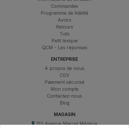
Commandes
Programme de fidélité
Avoirs
Retours
Tuto
Petit lexique
QCM - Les réponses
ENTREPRISE
À propos de nous
CGV
Paiement sécurisé
Mon compte
Contactez-nous
Blog
MAGASIN
313 Avenue Marcel Mérieux