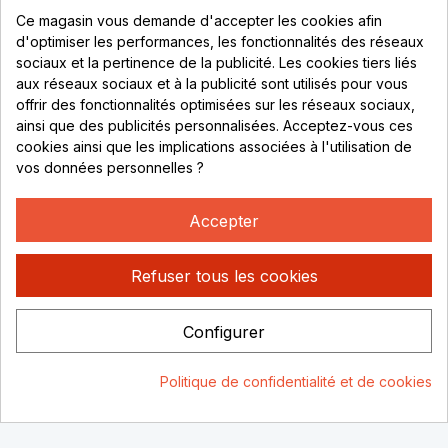
Parc de Sacuny
Ce magasin vous demande d'accepter les cookies afin
69530 Brignais
d'optimiser les performances, les fonctionnalités des réseaux
sociaux et la pertinence de la publicité. Les cookies tiers liés
Lundi au vendredi :
aux réseaux sociaux et à la publicité sont utilisés pour vous
offrir des fonctionnalités optimisées sur les réseaux sociaux,
8h - 16h
ainsi que des publicités personnalisées. Acceptez-vous ces
uniquement sur Rendez-vous
cookies ainsi que les implications associées à l'utilisation de
vos données personnelles ?
CONTACT
04 78 37 00 68
Accepter
contact@rhonephilatelie.fr
Refuser tous les cookies
Configurer
Politique de confidentialité
Mentions légales
© Rhone
Politique de confidentialité et de cookies
Philatelie 2021
Un site conçu par :
Consentement aux cookies