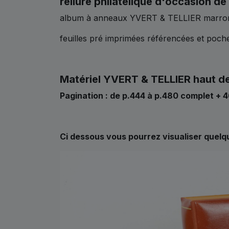
reliure philatélique d'occasion 
album à anneaux YVERT & TELLIER marr
feuilles pré imprimées référencées et poc
Matériel YVERT & TELLIER
haut d
Pagination : de p.444 à p.480 complet + 46
Ci dessous vous pourrez visualiser quelq