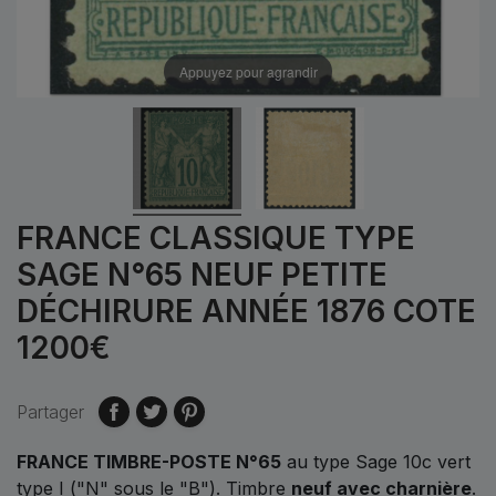
Appuyez pour agrandir
FRANCE CLASSIQUE TYPE
SAGE N°65 NEUF PETITE
DÉCHIRURE ANNÉE 1876 COTE
1200€
Partager
FRANCE TIMBRE-POSTE N°65
au type Sage 10c vert
type I ("N" sous le "B"). Timbre
neuf avec charnière
.