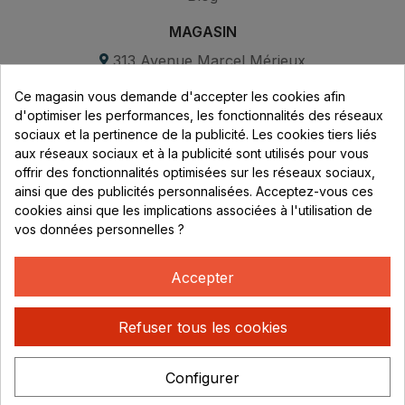
MAGASIN
313 Avenue Marcel Mérieux
Parc de Sacuny
Ce magasin vous demande d'accepter les cookies afin
69530 Brignais
d'optimiser les performances, les fonctionnalités des réseaux
sociaux et la pertinence de la publicité. Les cookies tiers liés
Lundi au vendredi :
aux réseaux sociaux et à la publicité sont utilisés pour vous
offrir des fonctionnalités optimisées sur les réseaux sociaux,
8h - 16h
ainsi que des publicités personnalisées. Acceptez-vous ces
uniquement sur Rendez-vous
cookies ainsi que les implications associées à l'utilisation de
vos données personnelles ?
CONTACT
04 78 37 00 68
Accepter
contact@rhonephilatelie.fr
Refuser tous les cookies
Configurer