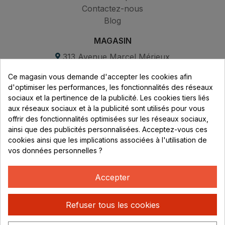
Contactez-nous
Blog
MAGASIN
313 Avenue Marcel Mérieux
Parc de Sacuny
Ce magasin vous demande d'accepter les cookies afin
69530 Brignais
d'optimiser les performances, les fonctionnalités des réseaux
sociaux et la pertinence de la publicité. Les cookies tiers liés
Lundi au vendredi :
aux réseaux sociaux et à la publicité sont utilisés pour vous
offrir des fonctionnalités optimisées sur les réseaux sociaux,
8h - 16h
ainsi que des publicités personnalisées. Acceptez-vous ces
uniquement sur Rendez-vous
cookies ainsi que les implications associées à l'utilisation de
vos données personnelles ?
CONTACT
04 78 37 00 68
Accepter
contact@rhonephilatelie.fr
Refuser tous les cookies