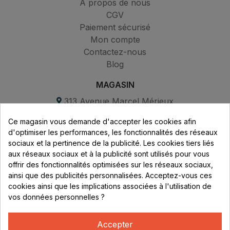
À propos de nous
CGV
Paiement sécurisé
Mon compte
Contactez-nous
Blog
MAGASIN
313 Avenue Marcel Mérieux
Parc de Sacuny
Ce magasin vous demande d'accepter les cookies afin
69530 Brignais
d'optimiser les performances, les fonctionnalités des réseaux
sociaux et la pertinence de la publicité. Les cookies tiers liés
Lundi au vendredi :
aux réseaux sociaux et à la publicité sont utilisés pour vous
offrir des fonctionnalités optimisées sur les réseaux sociaux,
8h - 16h
ainsi que des publicités personnalisées. Acceptez-vous ces
uniquement sur Rendez-vous
cookies ainsi que les implications associées à l'utilisation de
vos données personnelles ?
CONTACT
04 78 37 00 68
Accepter