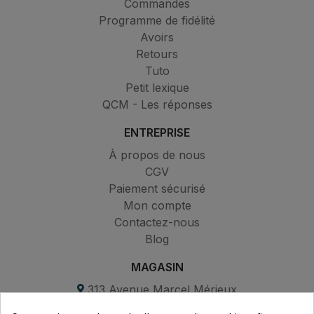
Commandes
Programme de fidélité
Avoirs
Retours
Tuto
Petit lexique
QCM - Les réponses
ENTREPRISE
À propos de nous
CGV
Paiement sécurisé
Mon compte
Contactez-nous
Blog
MAGASIN
313 Avenue Marcel Mérieux
Parc de Sacuny