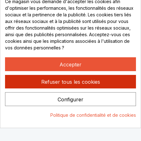
Ce magasin vous demande d'accepter les cookies afin
69530 Brignais
d'optimiser les performances, les fonctionnalités des réseaux
sociaux et la pertinence de la publicité. Les cookies tiers liés
Lundi au vendredi :
aux réseaux sociaux et à la publicité sont utilisés pour vous
offrir des fonctionnalités optimisées sur les réseaux sociaux,
8h - 16h
ainsi que des publicités personnalisées. Acceptez-vous ces
uniquement sur Rendez-vous
cookies ainsi que les implications associées à l'utilisation de
vos données personnelles ?
CONTACT
04 78 37 00 68
Accepter
contact@rhonephilatelie.fr
Refuser tous les cookies
Configurer
Politique de confidentialité
Mentions légales
© Rhone
Politique de confidentialité et de cookies
Philatelie 2021
Un site conçu par :
Consentement aux cookies