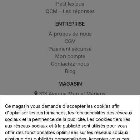
Petit lexique
QCM - Les réponses
ENTREPRISE
À propos de nous
CGV
Paiement sécurisé
Mon compte
Contactez-nous
Blog
MAGASIN
313 Avenue Marcel Mérieux
Parc de Sacuny
Ce magasin vous demande d'accepter les cookies afin
69530 Brignais
d'optimiser les performances, les fonctionnalités des réseaux
sociaux et la pertinence de la publicité. Les cookies tiers liés
Lundi au vendredi :
aux réseaux sociaux et à la publicité sont utilisés pour vous
offrir des fonctionnalités optimisées sur les réseaux sociaux,
8h - 16h
ainsi que des publicités personnalisées. Acceptez-vous ces