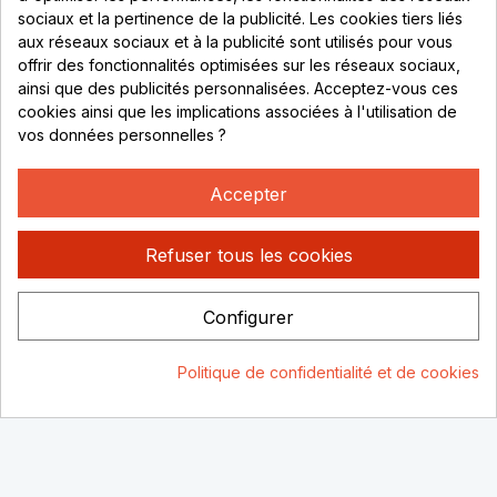
sociaux et la pertinence de la publicité. Les cookies tiers liés
Lundi au vendredi :
aux réseaux sociaux et à la publicité sont utilisés pour vous
offrir des fonctionnalités optimisées sur les réseaux sociaux,
8h - 16h
ainsi que des publicités personnalisées. Acceptez-vous ces
uniquement sur Rendez-vous
cookies ainsi que les implications associées à l'utilisation de
vos données personnelles ?
CONTACT
04 78 37 00 68
Accepter
contact@rhonephilatelie.fr
Refuser tous les cookies
Configurer
Politique de confidentialité
Mentions légales
© Rhone
Politique de confidentialité et de cookies
Philatelie 2021
Un site conçu par :
Consentement aux cookies