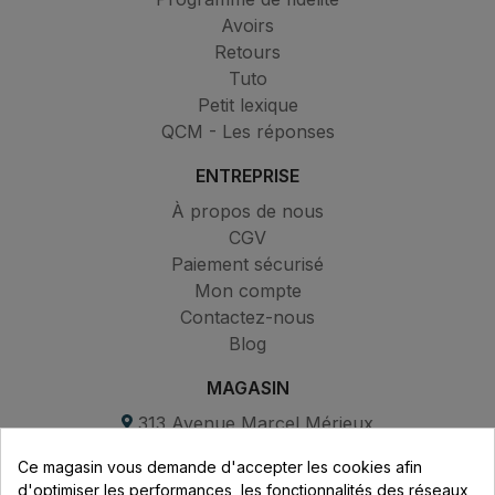
Avoirs
Retours
Tuto
Petit lexique
QCM - Les réponses
ENTREPRISE
À propos de nous
CGV
Paiement sécurisé
Mon compte
Contactez-nous
Blog
MAGASIN
313 Avenue Marcel Mérieux
Parc de Sacuny
Ce magasin vous demande d'accepter les cookies afin
69530 Brignais
d'optimiser les performances, les fonctionnalités des réseaux